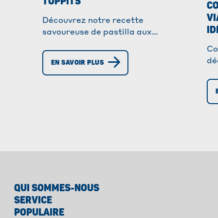
TOPPITS
CO
VI
Découvrez notre recette
ID
savoureuse de pastilla aux
légumes et poulet! Facile à
Co
réaliser avec des feuilles de filo.
dé
EN SAVOIR PLUS
Régalez-vous!
fa
an
vo
QUI SOMMES-NOUS
SERVICE
POPULAIRE