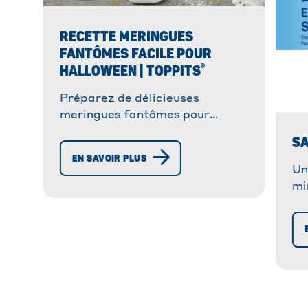
RECETTE MERINGUES
FANTÔMES FACILE POUR
®
HALLOWEEN | TOPPITS
Préparez de délicieuses
meringues fantômes pour
Halloween avec notre recette
S
facile ! Craquez pour cette
EN SAVOIR PLUS
recette aussi mignonne
Un
qu’effrayante
mi
Ra
fa
fr
Gl