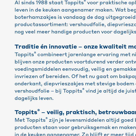
®
Al sinds 1988 staat Toppits
voor praktische opl
leven in de keuken aangenamer maken. Wat be
boterhamzakjes is vandaag de dag uitgegroeid
productassortiment: vershoudfolie, diepvriesz
nog veel meer handige producten voor dagelijks
Traditie én innovatie – onze kwaliteit m
®
Toppits
combineert jarenlange ervaring met n
blijven onze producten voortdurend verder ontw
voedingsmiddelen eenvoudig, veilig en gemakke
invriezen of bereiden. Of het nu gaat om bakpa
onderkant, diepvrieszakjes met stevige bodem 
®
vershoudfolie – bij Toppits
vind je altijd de jui
dagelijks leven.
®
Toppits
– veilig, praktisch, betrouwbaa
®
Met Toppits
zijn je levensmiddelen altijd goe
producten staan voor gebruiksgemak en maken 
in de keuken aangenamer. Zo blijft er meer tijd