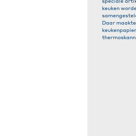
speciale arti
keuken word
samengestel
Daar maakten
keukenpapier
thermoskanne