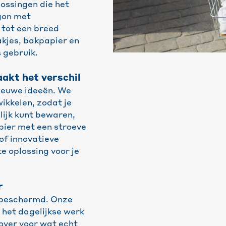
ossingen die het
gon met
 tot een breed
akjes, bakpapier en
 gebruik.
aakt het verschil
ieuwe ideeën. We
ikkelen, zodat je
lijk kunt bewaren,
pier met een stroeve
of innovatieve
ste oplossing voor je
r
d beschermd. Onze
het dagelijkse werk
 over voor wat echt