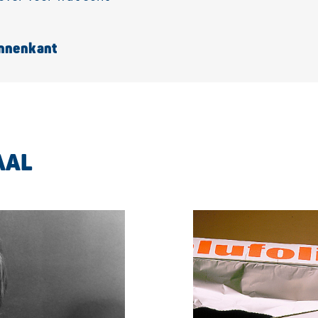
innenkant
AAL