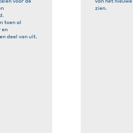
kelen voor de
van het nieuwe
en
zien.
d.
 toen al
 en
n deel van uit.