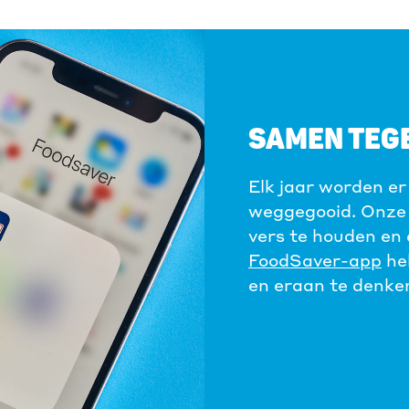
SAMEN TEG
Elk jaar worden er
weggegooid. Onze 
vers te houden en 
FoodSaver-app
hel
en eraan te denken