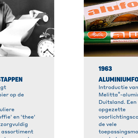
1963
STAPPEN
ALUMINIUMFO
gt
Introductie van
®
ier op de
Melitta
-alumi
Duitsland. Een
uliere
opgezette
ffie' en 'thee'
voorlichtingsc
 zorgvuldig
de vele
 assortiment
toepassingsmo