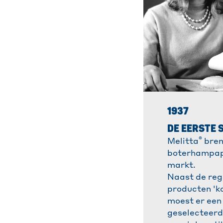
1937
DE EERSTE 
®
Melitta
bren
boterhampap
markt.
Naast de reg
producten 'ko
moest er een
geselecteerd