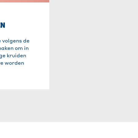
KRUIDEN INVRIE
Sorteer de kruiden ver
EN
en doe ze in een
Toppit
®
SafeLoc
-diepvriesza
 volgens de
maken om in
ge kruiden
ere worden