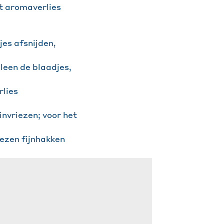
ht aromaverlies
jes afsnijden,
lleen de blaadjes,
rlies
invriezen; voor het
iezen fijnhakken