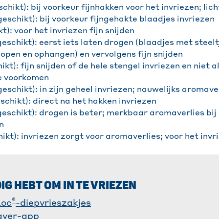
chikt): bij voorkeur fijnhakken voor het invriezen; lic
eschikt): bij voorkeur fijngehakte blaadjes invriezen
t): voor het invriezen fijn snijden
eschikt): eerst iets laten drogen (blaadjes met steelt
pen en ophangen) en vervolgens fijn snijden
kt): fijn snijden of de hele stengel invriezen en niet a
e voorkomen
eschikt): in zijn geheel invriezen; nauwelijks aromave
chikt): direct na het hakken invriezen
eschikt): drogen is beter; merkbaar aromaverlies bij 
n
kt): invriezen zorgt voor aromaverlies; voor het invr
DIG HEBT OM IN TE VRIEZEN
®
oc
-diepvrieszakjes
aver-app