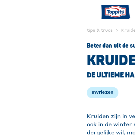
tips & trucs
Kruide
Beter dan uit de 
KRUIDE
DE ULTIEME H
In
vriezen
Kruiden zijn in v
ook in de winter
dergelijke wil, m