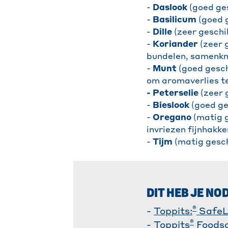
-
Daslook
(goed ges
-
Basilicum
(goed g
-
Dille
(zeer geschik
-
Koriander
(zeer g
bundelen, samenkno
-
Munt
(goed geschi
om aromaverlies t
- Peterselie
(zeer g
-
Bieslook
(goed ges
-
Oregano
(matig g
invriezen fijnhakke
-
Tijm
(matig geschi
DIT HEB JE NO
®
-
Toppits:
SafeL
®
-
Toppits
Foods