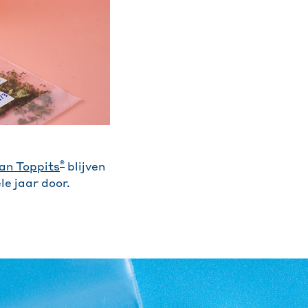
®
van Toppits
blijven
le jaar door.