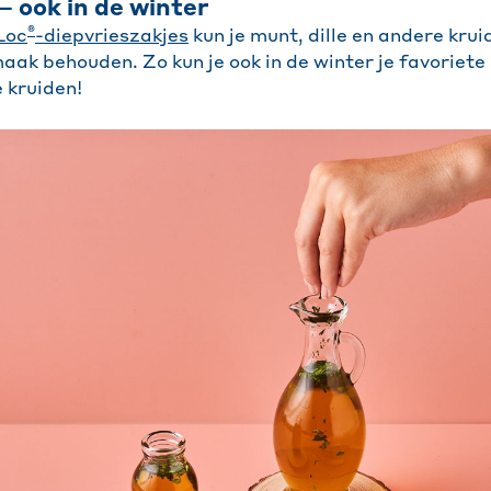
– ook in de winter
®
Loc
-diepvrieszakjes
kun je munt, dille en andere kru
maak behouden. Zo kun je ook in de winter je favoriet
 kruiden!