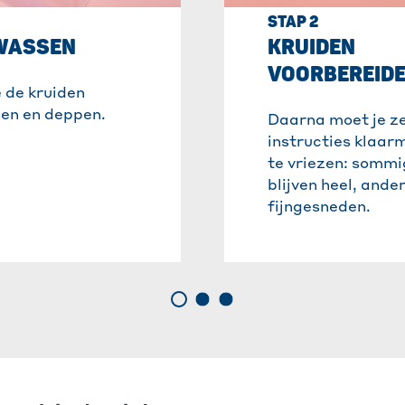
STAP 2
WASSEN
KRUIDEN
VOORBEREID
 de kruiden
en en deppen.
Daarna moet je ze
instructies klaar
te vriezen: sommi
blijven heel, and
fijngesneden.