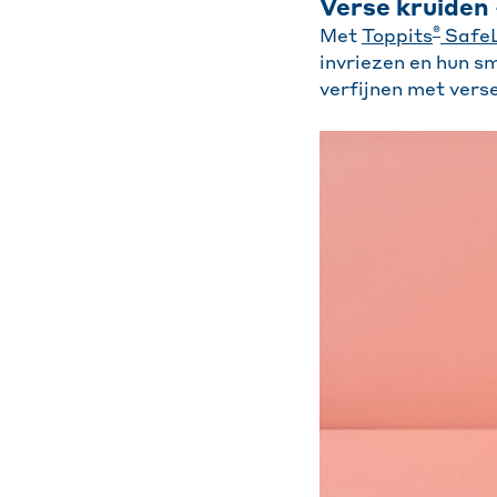
Verse kruiden 
®
Met
Toppits
Safe
invriezen en hun s
verfijnen met verse