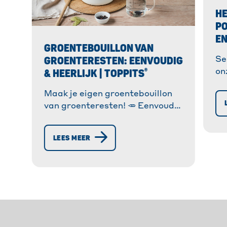
H
PO
EN
GROENTEBOUILLON VAN
GROENTERESTEN: EENVOUDIG
Se
®
& HEERLIJK | TOPPITS
on
ov
Maak je eigen groentebouillon
kl
van groenteresten! 🥕 Eenvoudig
vo
recept voor zero waste koken.
re
Bespaart geld en vermijdt
LEES MEER
voedselverspilling. » Meer
informatie!