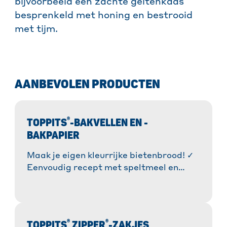
bijvoorbeeld een zachte geitenkaas
besprenkeld met honing en bestrooid
met tijm.
AANBEVOLEN PRODUCTEN
®
TOPPITS
-BAKVELLEN EN -
BAKPAPIER
Maak je eigen kleurrijke bietenbrood! ✓
Eenvoudig recept met speltmeel en
walnoten. ✓ Extra smeuïg & lang
houdbaar. » Bak hem nu! » Meer
informatie!
®
®
TOPPITS
ZIPPER
-ZAKJES