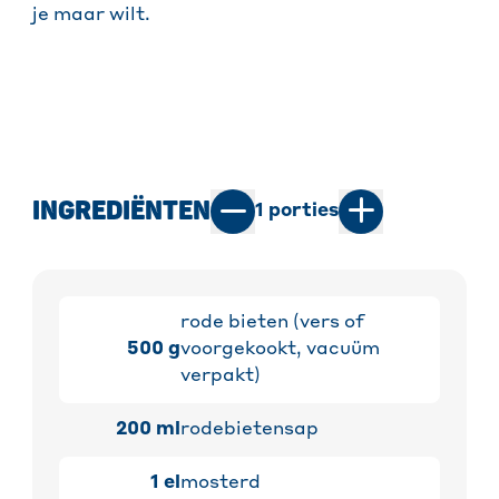
je maar wilt.
INGREDIËNTEN
1
porties
rode bieten (vers of
500
g
voorgekookt, vacuüm
verpakt)
200
ml
rodebietensap
1
el
mosterd