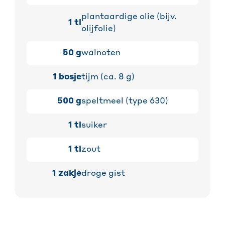
plantaardige olie (bijv.
1
tl
olijfolie)
50
g
walnoten
1
bosje
tijm (ca. 8 g)
500
g
speltmeel (type 630)
1
tl
suiker
1
tl
zout
1
zakje
droge gist