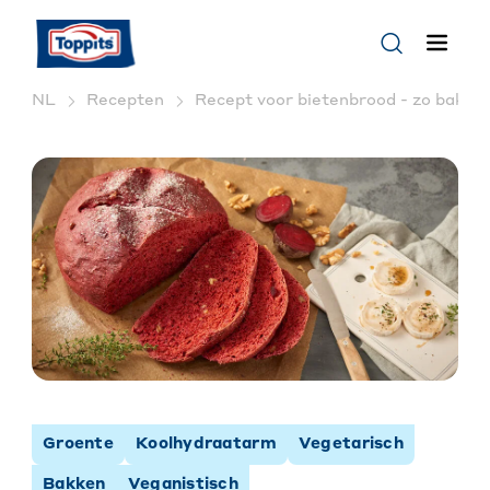
NL
Recepten
Recept voor bietenbrood - zo bak je 
Groente
Koolhydraatarm
Vegetarisch
Bakken
Veganistisch