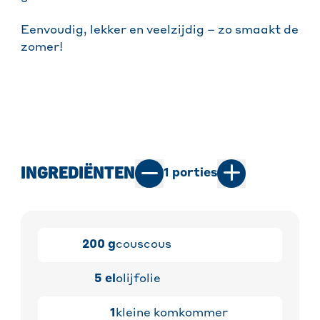
Eenvoudig, lekker en veelzijdig – zo smaakt de
zomer!
INGREDIËNTEN
1
porties
200
g
couscous
5
el
olijfolie
1
kleine komkommer