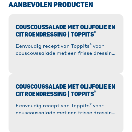
AANBEVOLEN PRODUCTEN
COUSCOUSSALADE MET OLIJFOLIE EN
®
CITROENDRESSING | TOPPITS
®
Eenvoudig recept van Toppits
voor
couscoussalade met een frisse dressing!
✓ Gezond & lekker ✓ Een breed scala
aan variaties. » Ontdek ons recept en
geniet van een heerlijke maaltijd!
COUSCOUSSALADE MET OLIJFOLIE EN
®
CITROENDRESSING | TOPPITS
®
Eenvoudig recept van Toppits
voor
couscoussalade met een frisse dressing!
✓ Gezond & lekker ✓ Een breed scala
aan variaties. » Ontdek ons recept en