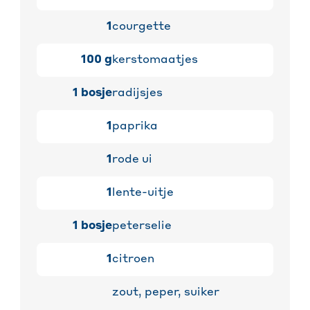
1
courgette
100
g
kerstomaatjes
1
bosje
radijsjes
1
paprika
1
rode ui
1
lente-uitje
1
bosje
peterselie
1
citroen
zout, peper, suiker