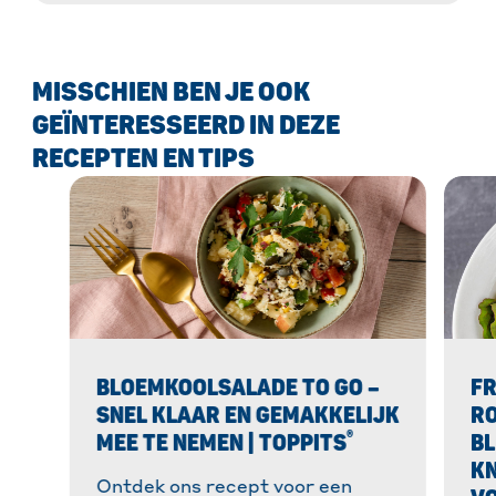
geniet van een heerlijke maaltijd!
MISSCHIEN BEN JE OOK
GEÏNTERESSEERD IN DEZE
RECEPTEN EN TIPS
BLOEMKOOLSALADE TO GO –
FR
SNEL KLAAR EN GEMAKKELIJK
RO
®
MEE TE NEMEN | TOPPITS
BL
KN
Ontdek ons recept voor een