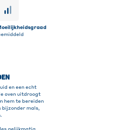
moeilijkheidsgraad
emiddeld
DEN
ruid en een echt
de oven uitdroogt
om hem te bereiden
s bijzonder mals,
.
les gelijkmatig