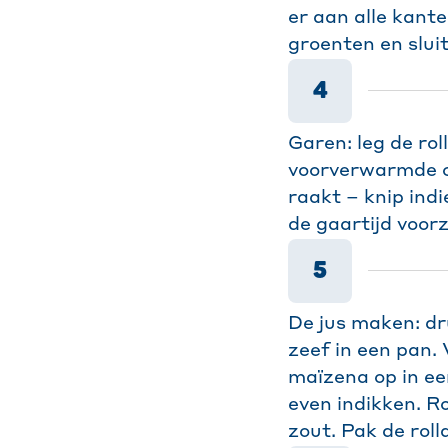
er aan alle kant
groenten en slui
4
Garen: leg de ro
voorverwarmde ov
raakt – knip indi
de gaartijd voorz
5
De jus maken: dr
zeef in een pan.
maïzena op in ee
even indikken. R
zout. Pak de roll