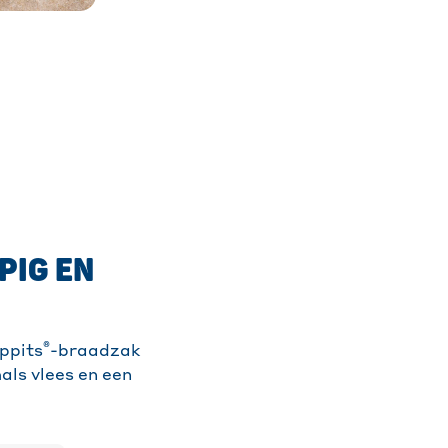
PIG EN
®
ppits
-braadzak
als vlees en een