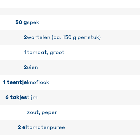
50
g
spek
2
wortelen (ca. 150 g per stuk)
1
tomaat, groot
2
uien
1
teentje
knoflook
6
takjes
tijm
zout, peper
2
el
tomatenpuree