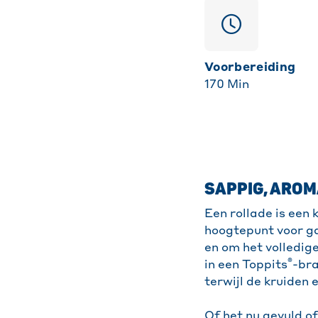
Voorbereiding
170
Min
SAPPIG, ARO
Een rollade is een 
hoogtepunt voor ga
en om het volledig
®
in een Toppits
-bra
terwijl de kruiden
Of het nu gevuld of