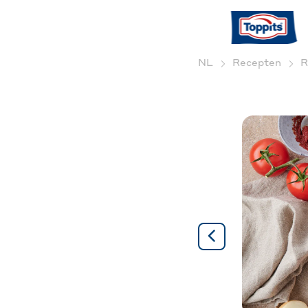
NL
Recepten
R