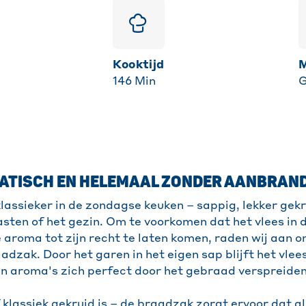
Kooktijd
146
Min
G
MATISCH EN HELEMAAL ZONDER AANBRAN
klassieker in de zondagse keuken – sappig, lekker gek
sten of het gezin. Om te voorkomen dat het vlees in 
e aroma tot zijn recht te laten komen, raden wij aan 
adzak. Door het garen in het eigen sap blijft het vlee
 en aroma's zich perfect door het gebraad verspreiden
 klassiek gekruid is – de braadzak zorgt ervoor dat al