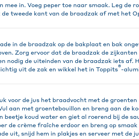
en mee in. Voeg peper toe naar smaak. Leg de ro
t de tweede kant van de braadzak af met het Op
llade in de braadzak op de bakplaat en bak ongev
en. Zorg ervoor dat de braadzak de zijkanten 
en nodig de uiteinden van de braadzak iets af. H
®
ichtig uit de zak en wikkel het in Toppits
-alumi
uk voor de jus het braadvocht met de groenten 
 Vul aan met groentebouillon en breng aan de ko
n beetje koud water en giet al roerend bij de sa
oer de crème fraîche erdoor en breng op smaak
ade uit, snijd hem in plakjes en serveer met de ju