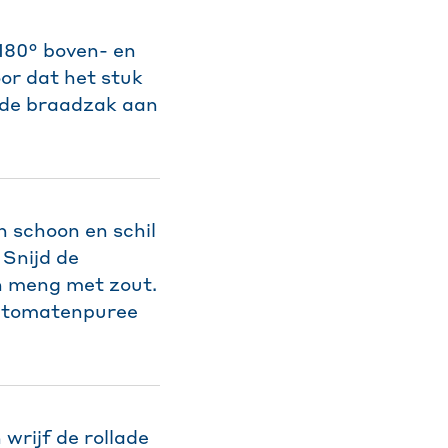
180° boven- en
or dat het stuk
t de braadzak aan
n schoon en schil
 Snijd de
en meng met zout.
de tomatenpuree
wrijf de rollade