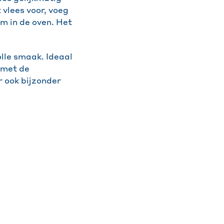
 vlees voor, voeg
em in de oven. Het
lle smaak. Ideaal
 met de
r ook bijzonder