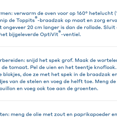
men: verwarm de oven voor op 160° hetelucht (
®
nip de Toppits
-braadzak op maat en zorg ervo
t ongeveer 20 cm langer is dan de rollade. Slui
®
het bijgeleverde OptiVit
-ventiel.
rbereiden: snijd het spek grof. Maak de wortele
de tomaat. Pel de uien en het teentje knoflook.
e blokjes, doe ze met het spek in de braadzak 
djes van de stelen en voeg de helft toe. Meng 
uillon en voeg ook toe aan de groenten.
ten: meng de olie met zout en paprikapoeder en 