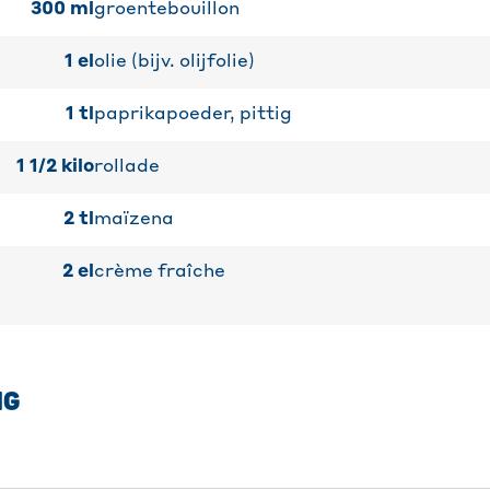
300
ml
groentebouillon
1
el
olie (bijv. olijfolie)
1
tl
paprikapoeder, pittig
1 1/2
kilo
rollade
2
tl
maïzena
2
el
crème fraîche
NG