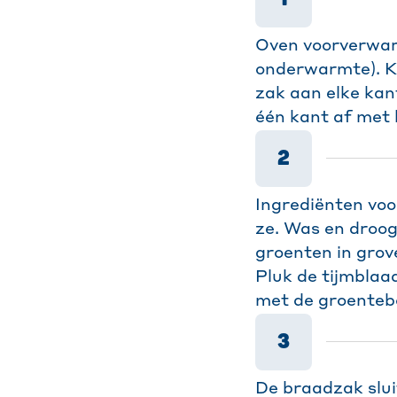
Oven voorverwar
onderwarmte). K
zak aan elke kan
één kant af met 
2
Ingrediënten voo
ze. Was en droog 
groenten in grov
Pluk de tijmblaa
met de groentebo
3
De braadzak slui