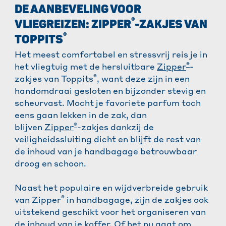
DE AANBEVELING VOOR
®
VLIEGREIZEN: ZIPPER
-ZAKJES VAN
®
TOPPITS
Het meest comfortabel en stressvrij reis je in
®
het vliegtuig met de hersluitbare
Zipper
-
®
zakjes van Toppits
, want deze zijn in een
handomdraai gesloten en bijzonder stevig en
scheurvast. Mocht je favoriete parfum toch
eens gaan lekken in de zak, dan
®
blijven
Zipper
-zakjes dankzij de
veiligheidssluiting dicht en blijft de rest van
de inhoud van je handbagage betrouwbaar
droog en schoon.
Naast het populaire en wijdverbreide gebruik
®
van Zipper
in handbagage, zijn de zakjes ook
uitstekend geschikt voor het organiseren van
de inhoud van je koffer. Of het nu gaat om