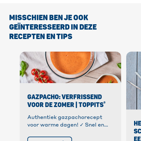
MISSCHIEN BEN JE OOK
GEÏNTERESSEERD IN DEZE
RECEPTEN EN TIPS
GAZPACHO: VERFRISSEND
®
VOOR DE ZOMER | TOPPITS
Authentiek gazpachorecept
H
voor warme dagen! ✓ Snel en
SC
gemakkelijk te bereiden met
E
verse ingrediënten. ✓ Ideaal om