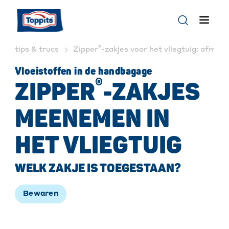
®
tips & trucs
Zipper
-zakjes voor het vliegtuig: afmeti
Vloeistoffen in de handbagage
®
ZIPPER
-ZAKJES
MEENEMEN IN
HET VLIEGTUIG
WELK ZAKJE IS TOEGESTAAN?
Bewaren