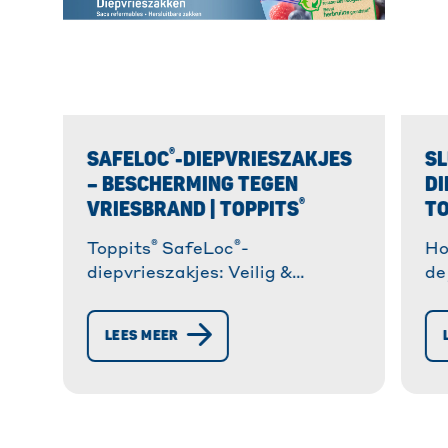
®
SAFELOC
-DIEPVRIESZAKJES
SL
– BESCHERMING TEGEN
DI
®
VRIESBRAND | TOPPITS
TO
®
®
Toppits
SafeLoc
-
Ho
diepvrieszakjes: Veilig &
de
praktisch invriezen. ✓
po
Scheurvast ✓ Hersluitbaar ✓
va
LEES MEER
Gemaakt van 35% gerecyclede
Me
resten. Ontdek nu! » Meer
informatie!