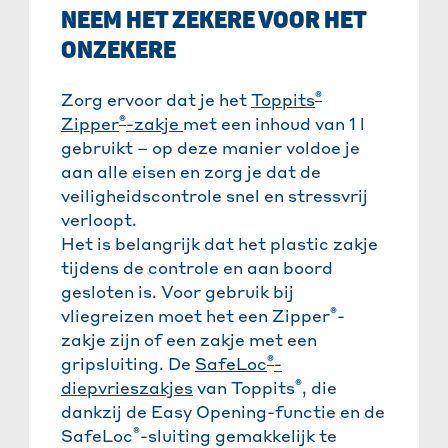
NEEM HET ZEKERE VOOR HET
ONZEKERE
®
Zorg ervoor dat je het
T
oppits
®
Zipper
-zakje
met een inhoud van 1 l
gebruikt – op deze manier voldoe je
aan alle eisen en zorg je dat de
veiligheidscontrole snel en stressvrij
verloopt.
Het is belangrijk dat het plastic zakje
tijdens de controle en aan boord
gesloten is. Voor gebruik bij
®
vliegreizen moet het een Zipper
-
zakje zijn of een zakje met een
®
gripsluiting. De
SafeLoc
-
®
diepvrieszakjes
van Toppits
, die
dankzij de Easy Opening-functie en de
®
SafeLoc
-sluiting gemakkelijk te