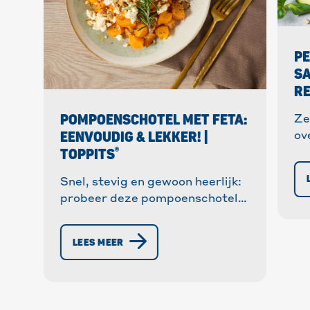
PE
SA
RE
POMPOENSCHOTEL MET FETA:
Ze
EENVOUDIG & LEKKER! |
ov
®
TOPPITS
sa
re
Snel, stevig en gewoon heerlijk:
le
probeer deze pompoenschotel
pe
met Hokkaido en feta – perfect
voor de herfst en ideaal voor je
LEES MEER
volgende snelle maaltijd.