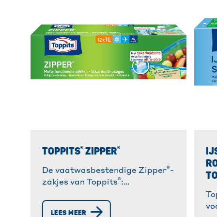
®
®
TOPPITS
ZIPPER
IJ
RO
®
De vaatwasbestendige Zipper
-
TO
®
zakjes van Toppits
:
herbruikbare allrounder in de
To
keuken en in het dagelijks leven.
vo
LEES MEER