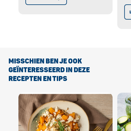
Veelzijdig, scheurbestendig,
Ee
lekvrij en duurzaam!
ve
ge
On
MISSCHIEN BEN JE OOK
GEÏNTERESSEERD IN DEZE
RECEPTEN EN TIPS