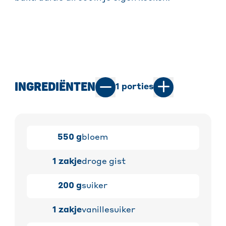
INGREDIËNTEN
1
porties
550
g
bloem
1
zakje
droge gist
200
g
suiker
1
zakje
vanillesuiker