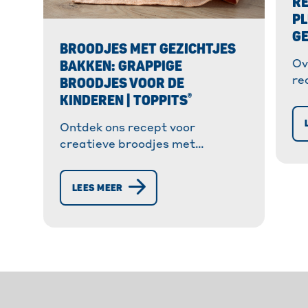
RE
PL
GE
BROODJES MET GEZICHTJES
BAKKEN: GRAPPIGE
Ov
BROODJES VOOR DE
re
®
ma
KINDEREN | TOPPITS
he
Ontdek ons recept voor
kr
creatieve broodjes met
he
gezichtjes – perfecte broodjes
voor de lunchtrommel.
LEES MEER
Bakplezier voor het hele gezin
®
met Toppits