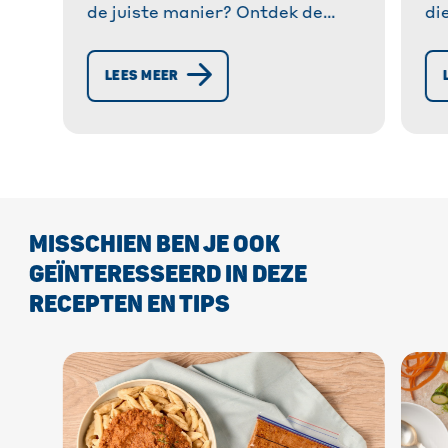
de juiste manier? Ontdek de
di
powerclips en praktische tips
pr
®
van Toppits
tegen vriesbrand. »
Sc
LEES MEER
Meer informatie!
Ge
re
in
MISSCHIEN BEN JE OOK
GEÏNTERESSEERD IN DEZE
RECEPTEN EN TIPS