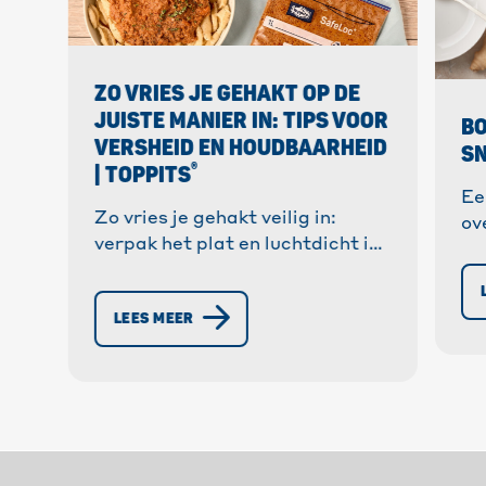
ZO VRIES JE GEHAKT OP DE
JUISTE MANIER IN: TIPS VOOR
BO
VERSHEID EN HOUDBAARHEID
SN
®
| TOPPITS
Ee
Zo vries je gehakt veilig in:
ov
verpak het plat en luchtdicht in
va
®
porties. Met Toppits
-
✓ 
diepvrieszakjes is het tot wel 30
» 
LEES MEER
dagen houdbaar.
va