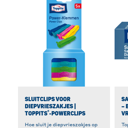
SLUITCLIPS VOOR
S
DIEPVRIESZAKJES |
– 
®
TOPPITS
-POWERCLIPS
VR
Hoe sluit je diepvrieszakjes op
To