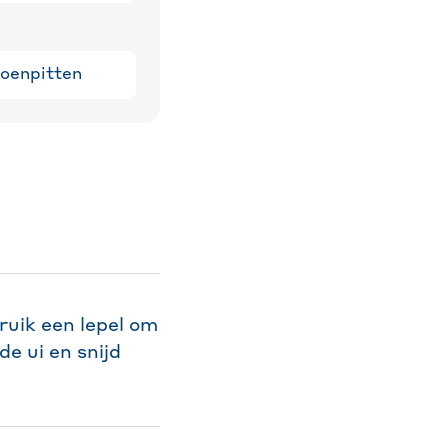
poenpitten
uik een lepel om
de ui en snijd