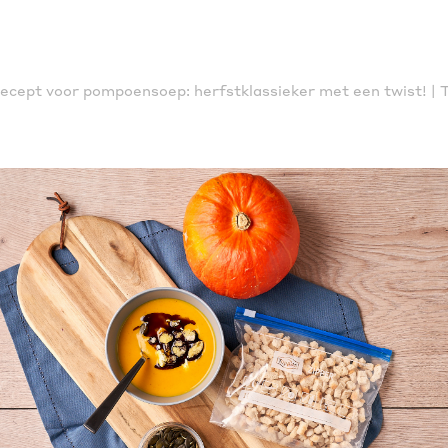
ecept voor pompoensoep: herfstklassieker met een twist! | 