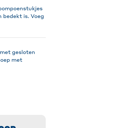
n pompoenstukjes
 bedekt is. Voeg
 met gesloten
 soep met