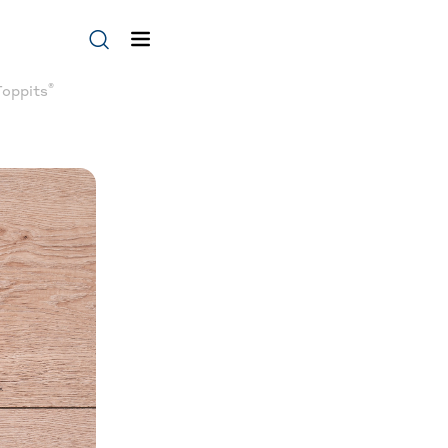
®
Toppits