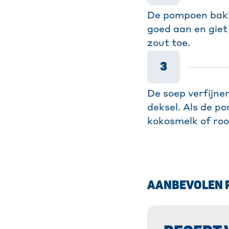
De pompoen bakke
goed aan en giet
zout toe.
3
De soep verfijne
deksel. Als de p
kokosmelk of ro
AANBEVOLEN 