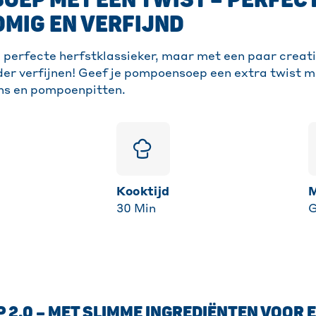
EP MET EEN TWIST – PERFECT
OMIG EN VERFIJND
perfecte herfstklassieker, maar met een paar creat
der verfijnen! Geef je pompoensoep een extra twist m
ns en pompoenpitten.
Kooktijd
30
Min
G
2.0 – MET SLIMME INGREDIËNTEN VOOR 