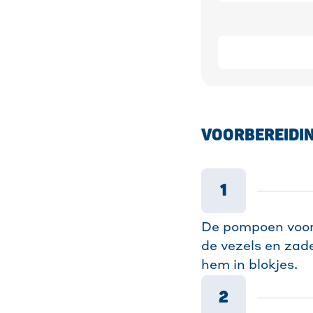
VOORBEREIDI
1
De pompoen voor
de vezels en zade
hem in blokjes.
2