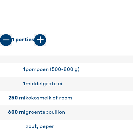
1
porties
1
pompoen (500-800 g)
1
middelgrote ui
250
ml
kokosmelk of room
600
ml
groentebouillon
zout, peper