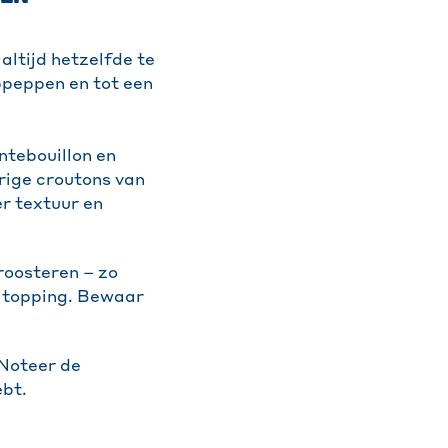
altijd hetzelfde te
ppeppen en tot een
ntebouillon en
rige croutons van
r textuur en
 roosteren – zo
e topping. Bewaar
 Noteer de
ebt.