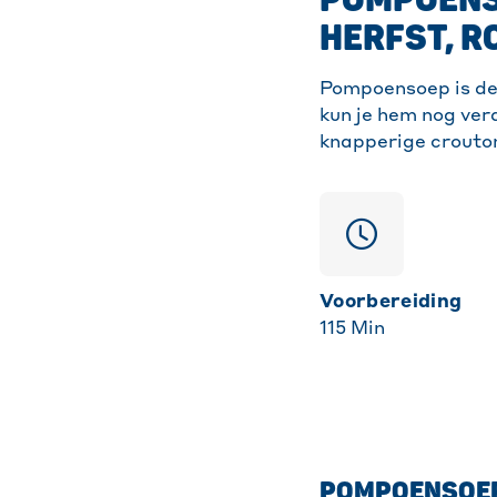
POMPOENSO
HERFST, R
Pompoensoep is de 
kun je hem nog ver
knapperige crouto
Voorbereiding
115
Min
POMPOENSOEP 