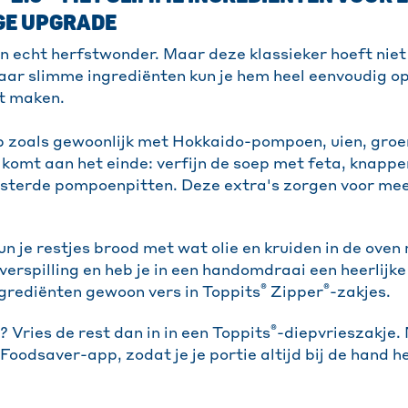
GE UPGRADE
 echt herfstwonder. Maar deze klassieker hoeft niet 
ar slimme ingrediënten kun je hem heel eenvoudig o
t maken.
 zoals gewoonlijk met Hokkaido-pompoen, uien, groe
 komt aan het einde: verfijn de soep met feta, knappe
sterde pompoenpitten. Deze extra's zorgen voor mee
n je restjes brood met wat olie en kruiden in de oven
verspilling en heb je in een handomdraai een heerlijk
®
®
grediënten gewoon vers in Toppits
Zipper
-zakjes.
®
? Vries de rest dan in in een Toppits
-diepvrieszakje.
Foodsaver-app, zodat je je portie altijd bij de hand h