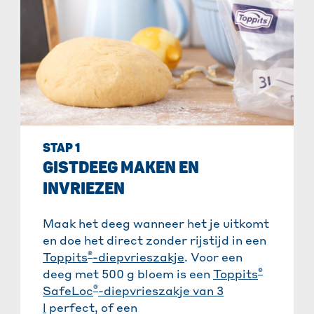
STAP 1
GISTDEEG MAKEN EN
INVRIEZEN
Maak het deeg wanneer het je uitkomt
en doe het direct zonder rijstijd in een
®
Toppits
-diepvrieszakje
. Voor een
®
deeg met 500 g bloem is een
Toppits
®
SafeLoc
-diepvrieszakje van 3
l
perfect, of een