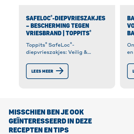
®
SAFELOC
-DIEPVRIESZAKJES
BA
– BESCHERMING TEGEN
V
®
VRIESBRAND | TOPPITS
BA
®
®
Toppits
SafeLoc
-
On
diepvrieszakjes: Veilig &
en
praktisch invriezen. ✓
Id
Scheurvast ✓ Hersluitbaar ✓
zo
LEES MEER
Gemaakt van 35% gerecyclede
pe
resten. Ontdek nu! » Meer
informatie!
MISSCHIEN BEN JE OOK
GEÏNTERESSEERD IN DEZE
RECEPTEN EN TIPS