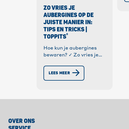
o
ZO VRIES JE
✓ 
AUBERGINES OP DE
nu
JUISTE MANIER IN:
TIPS EN TRICKS |
®
TOPPITS
Hoe kun je aubergines
bewaren? ✓ Zo vries je
aubergines op de juiste
manier in! ✓ Blancheren,
LEES MEER
bereiden en bewaren.
®
Met Toppits
lukt het! »
Meer informatie!
OVER ONS
SERVICE