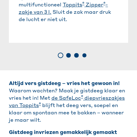
®
®
multifunctioneel
Toppits
Zipper
-
zakje van 3 l.
Sluit de zak maar druk
de lucht er niet uit.
Altijd vers gistdeeg – vries het gewoon in!
Waarom wachten? Maak je gistdeeg klaar en
®
vries het in! Met
de SafeLoc
diepvrieszakjes
®
van Toppits
blijft het deeg vers, soepel en
klaar om spontaan mee te bakken – wanneer
je maar wilt.
Gistdeeg invriezen gemakkelijk gemaakt