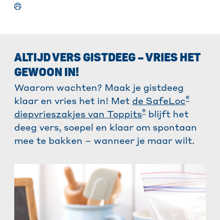
ALTIJD VERS GISTDEEG – VRIES HET
GEWOON IN!
Waarom wachten? Maak je gistdeeg
®
klaar en vries het in! Met
de SafeLoc
®
diepvrieszakjes van Toppits
blijft het
deeg vers, soepel en klaar om spontaan
mee te bakken – wanneer je maar wilt.